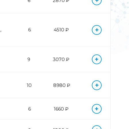
+
6
2870 ₽
+
,
6
4510 ₽
+
9
3070 ₽
+
10
8980 ₽
+
6
1660 ₽