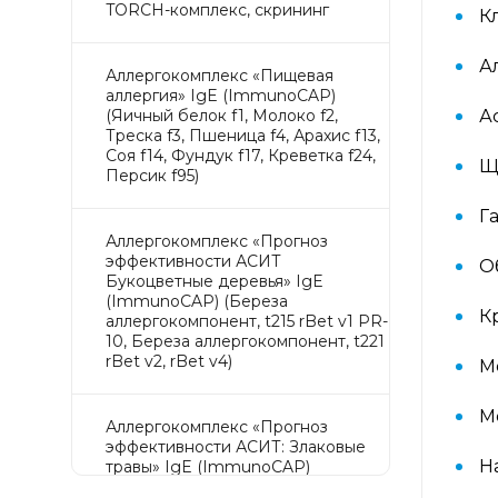
TORCH-комплекс, скрининг
К
А
Аллергокомплекс «Пищевая
аллергия» IgE (ImmunoCAP)
(Яичный белок f1, Молоко f2,
А
Треска f3, Пшеница f4, Арахис f13,
Соя f14, Фундук f17, Креветка f24,
Щ
Персик f95)
Г
Аллергокомплекс «Прогноз
эффективности АСИТ
О
Букоцветные деревья» IgE
(ImmunoCAP) (Береза
К
аллергокомпонент, t215 rBet v1 PR-
10, Береза аллергокомпонент, t221
rBet v2, rBet v4)
М
М
Аллергокомплекс «Прогноз
эффективности АСИТ: Злаковые
Н
травы» IgE (ImmunoCAP)
(Тимофеевка луговая