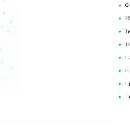
коровий с74, Латекс k82,
Ф
Хлоргексидин с8)
2
Аллергокомплекс при астме/
рините взрослые IgE
Т
(ImmunoCAP) (основные
ингаляционные аллергены: кошка,
Т
собака, клещ d1, тимофеевка,
береза, полынь; дополнительные
ингаляционные: курица, тополь)
П
Р
Аллергокомплекс при астме/
рините дети IgE (ImmunoCAP)
(основные ингаляционные
П
аллергены: кошка, собака, клещ d1,
тимофеевка, береза, полынь;
Л
основные пищевые: яичный белок,
молоко; дополнительные пищевые:
арахис)
Аллергокомплекс при экземе 2 IgE