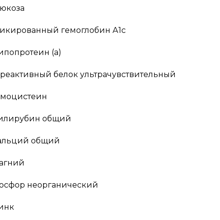
люкоза
ликированный гемоглобин А1с
ипопротеин (а)
-реактивный белок ультрачувствительный
омоцистеин
илирубин общий
альций общий
агний
осфор неорганический
инк