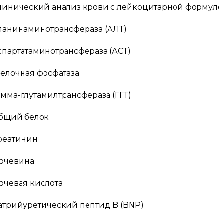
линический анализ крови с лейкоцитарной формулой
ланинаминотрансфераза (АЛТ)
спартатаминотрансфераза (АСТ)
елочная фосфатаза
амма-глутамилтрансфераза (ГГТ)
бщий белок
реатинин
очевина
очевая кислота
атрийуретический пептид B (BNP)