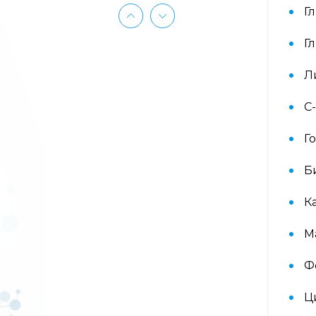
аллергокомпонент, g213 rPhl p1,
Г
rPhl p5b, Тимофеевка луговая,
аллергокомпонент, g214 rPhl p7,
Г
rPhl p12)
Л
Аллергокомплекс «Прогноз
эффективности АСИТ: Сорные
С
травы» IgE (ImmunoCAP)
(аллергокомпоненты: Амброзия
w230 nAmb a1, Полынь, w231 nArt
Г
v1 и w233 nArt v3, Тимофеевка
луговая, g214 rPhl p7, rPhl p12)
Б
К
Аллергокомплекс перед
вакцинацией IgE (ImmunoCap)
(Дрожжи пекарские f45, Яйцо f245,
М
Триптаза)
Ф
Аллергокомплекс
предоперационный IgE
Ц
(ImmunoCap) (Триптаза, Желатин