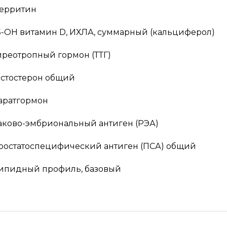
ерритин
5-OH витамин D, ИХЛА, суммарный (кальциферол)
иреотропный гормон (ТТГ)
естостерон общий
аратгормон
аково-эмбриональный антиген (РЭА)
ростатоспецифический антиген (ПСА) общий
ипидный профиль, базовый