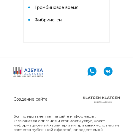
аллергокомпонент, g213 rPhl p1,
Тромбиновое время
rPhl p5b, Тимофеевка луговая,
аллергокомпонент, g214 rPhl p7,
rPhl p12)
Фибриноген
Аллергокомплекс «Прогноз
эффективности АСИТ: Сорные
травы» IgE (ImmunoCAP)
(аллергокомпоненты: Амброзия
w230 nAmb a1, Полынь, w231
nArt v1 и w233 nArt v3,
Тимофеевка луговая, g214 rPhl
p7, rPhl p12)
Аллергокомплекс перед
вакцинацией IgE (ImmunoCap)
Создание сайта
(Дрожжи пекарские f45, Яйцо
f245, Триптаза)
Вся представленная на сайте информация,
Аллергокомплекс
касающаяся описания и стоимости услуг, носит
информационный характер и ни при каких условиях не
предоперационный IgE
является публичной офертой, определяемой
(ImmunoCap) (Триптаза,